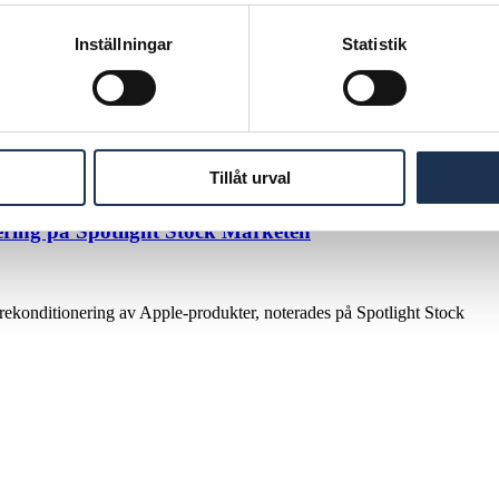
Inställningar
Statistik
halation Sciences i samband meden företrädesemission
en 4 april 2025 avsikten att genomföra en företrädesemission om cirka
Tillåt urval
ering på Spotlight Stock Marketen
rekonditionering av Apple-produkter, noterades på Spotlight Stock