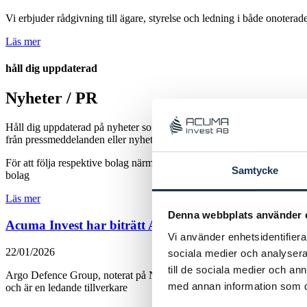
Vi erbjuder rådgivning till ägare, styrelse och ledning i både onotera
Läs mer
håll dig uppdaterad
Nyheter / PR
Håll dig uppdaterad på nyheter som rör bolagen Acuma Invest AB har in
från pressmeddelanden eller nyheter rörande bolagen.
För att följa respektive bolag närmare rekommenderar vi bolagens ensk
Samtycke
bolag
Läs mer
Denna webbplats använder 
Acuma Invest har biträtt Argo Defence Group vid fö
Vi använder enhetsidentifierar
22/01/2026
sociala medier och analysera 
till de sociala medier och a
Argo Defence Group, noterat på NGM Nordic SME, har förvärvat P
med annan information som du 
och är en ledande tillverkare