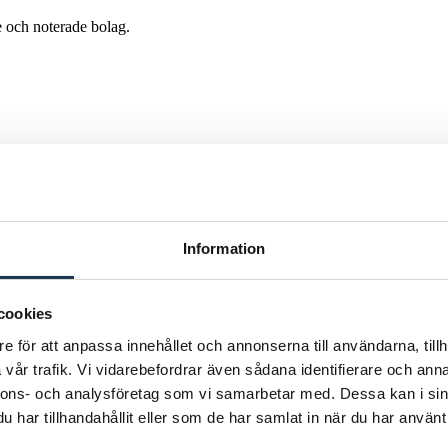
de och noterade bolag.
tresseandelar i. Vi publicerar löpande relevant innehåll på sidan här
ilda sidor och nyheter för fullständig uppdatering kring respektive
Information
cookies
rvärvet av Poseidon Diving Group
e för att anpassa innehållet och annonserna till användarna, tillh
vår trafik. Vi vidarebefordrar även sådana identifierare och anna
nnons- och analysföretag som vi samarbetar med. Dessa kan i sin
oseidon Diving Group AB för 56 MSEK. Poseidon grundades 1958
har tillhandahållit eller som de har samlat in när du har använt 