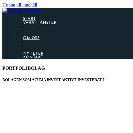
Hoppa till innehåll
START
VÅRA TJÄNSTER
PUBLIK M&A
BÖRSINTRODUKTION/IPO
KAPITALANSKAFFNING
OM OSS
VERKSAMHET
PORTFÖLJBOLAG
TEAMET
NYHETER
KONTAKT
PORTFÖLJBOLAG
BOLAGEN SOM ACUMA INVEST AKTIVT INVESTERAT I