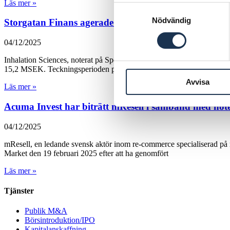
Läs mer »
Samtyckesval
Nödvändig
Storgatan Finans agerade finansiell rådgivare till In
04/12/2025
Inhalation Sciences, noterat på Spotlight Stock Market, publicerade d
15,2 MSEK. Teckningsperioden pågick mellan 19
Avvisa
Läs mer »
Acuma Invest har biträtt mResell i samband med not
04/12/2025
mResell, en ledande svensk aktör inom re-commerce specialiserad på 
Market den 19 februari 2025 efter att ha genomfört
Läs mer »
Tjänster
Publik M&A
Börsintroduktion/IPO
Kapitalanskaffning