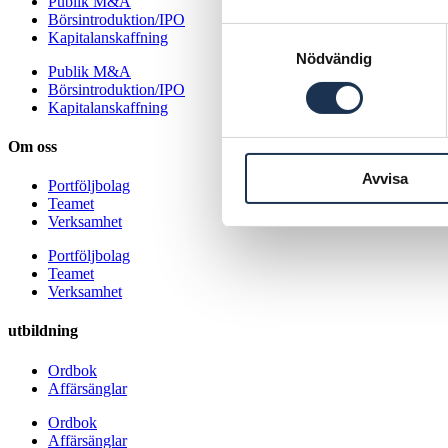
Publik M&A
Börsintroduktion/IPO
Samtyckesval
Kapitalanskaffning
Nödvändig
Publik M&A
Börsintroduktion/IPO
Kapitalanskaffning
Om oss
Avvisa
Portföljbolag
Teamet
Verksamhet
Portföljbolag
Teamet
Verksamhet
utbildning
Ordbok
Affärsänglar
Ordbok
Affärsänglar