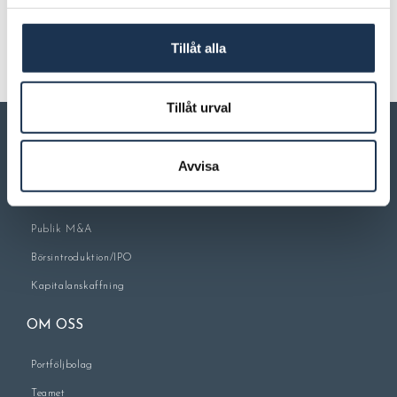
Marcus Bonsib, VD Spactvå
Tillåt alla
Tillåt urval
Avvisa
TJÄNSTER
Publik M&A
Börsintroduktion/IPO
Kapitalanskaffning
OM OSS
Portföljbolag
Teamet