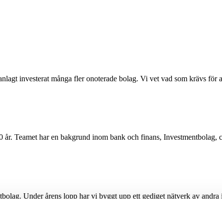
t investerat många fler onoterade bolag. Vi vet vad som krävs för att 
+20 år. Teamet har en bakgrund inom bank och finans, Investmentbolag,
äxtbolag. Under årens lopp har vi byggt upp ett gediget nätverk av andra 