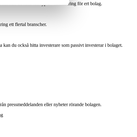
s kan du hitta rätt typ av finansiering för ert bolag.
ing ett flertal branscher.
 kan du också hitta investerare som passivt investerar i bolaget.
 från pressmeddelanden eller nyheter rörande bolagen.
ag