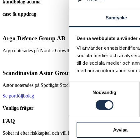
kundbolag acuma
case & uppdrag
Samtycke
Argo Defence Group AB
Denna webbplats använder 
Vi använder enhetsidentifierar
Argo noterades på Nordic Growth Market i december 2025. Teamet ba
sociala medier och analysera 
till de sociala medier och a
med annan information som du 
Scandinavian Astor Group
Samtyckesval
Astor noterades på Spotlight Stock Market under 2023. Acuma var råd
Nödvändig
Se portföljbolag
Vanliga frågor
FAQ
Avvisa
Söker ni efter riskkapital och vill ha hjälp att hitta investerare?