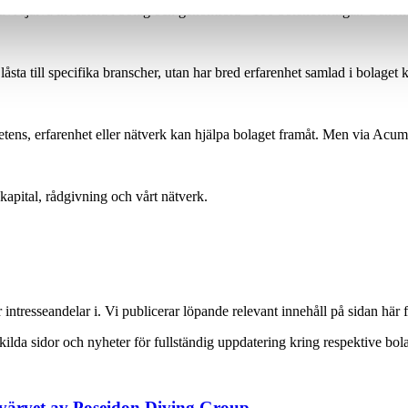
ivt själva investera i bolag och genomföra +100 börsnoteringar. Genom os
låsta till specifika branscher, utan har bred erfarenhet samlad i bolaget kr
etens, erfarenhet eller nätverk kan hjälpa bolaget framåt. Men via Acuma
 kapital, rådgivning och vårt nätverk.
ntresseandelar i. Vi publicerar löpande relevant innehåll på sidan här
ilda sidor och nyheter för fullständig uppdatering kring respektive bol
rvärvet av Poseidon Diving Group