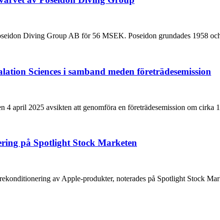
seidon Diving Group AB för 56 MSEK. Poseidon grundades 1958 och är
halation Sciences i samband meden företrädesemission
 den 4 april 2025 avsikten att genomföra en företrädesemission om cir
ering på Spotlight Stock Marketen
ekonditionering av Apple-produkter, noterades på Spotlight Stock Mark