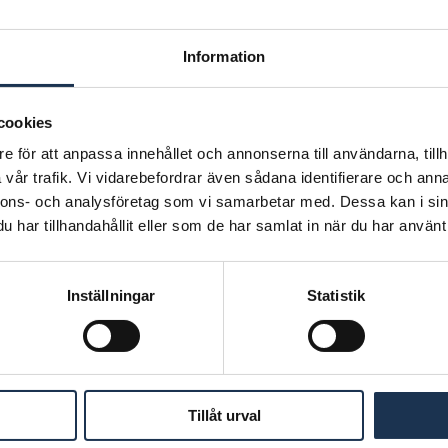
Information
cookies
e för att anpassa innehållet och annonserna till användarna, tillh
kom Acuma var tidiga investera i Argo och stöttade bolaget i samban
vår trafik. Vi vidarebefordrar även sådana identifierare och anna
nnons- och analysföretag som vi samarbetar med. Dessa kan i sin
har tillhandahållit eller som de har samlat in när du har använt 
givare i samband med noteringen och har hjälpt Astor med flera värde
Inställningar
Statistik
Tillåt urval