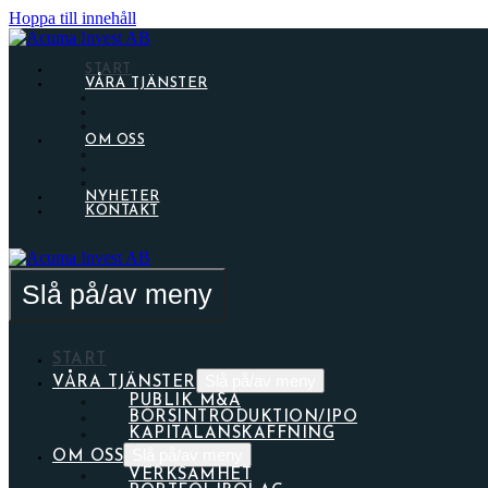
Hoppa till innehåll
START
VÅRA TJÄNSTER
PUBLIK M&A
BÖRSINTRODUKTION/IPO
KAPITALANSKAFFNING
OM OSS
VERKSAMHET
PORTFÖLJBOLAG
TEAMET
NYHETER
KONTAKT
Slå på/av meny
START
Slå på/av meny
VÅRA TJÄNSTER
PUBLIK M&A
BÖRSINTRODUKTION/IPO
KAPITALANSKAFFNING
Slå på/av meny
OM OSS
VERKSAMHET