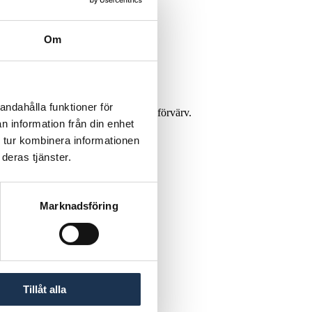
Om
andahålla funktioner för
d med börsnoteringen och även med förvärv.
n information från din enhet
 tur kombinera informationen
deras tjänster.
skapande förvärv.
Marknadsföring
Tillåt alla