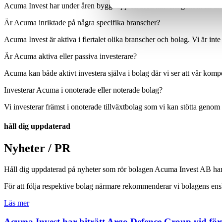
Acuma Invest har under åren byggt upp ett brett nätverk genom att akt
Är Acuma inriktade på några specifika branscher?
Acuma Invest är aktiva i flertalet olika branscher och bolag. Vi är inte 
Är Acuma aktiva eller passiva investerare?
Acuma kan både aktivt investera själva i bolag där vi ser att vår komp
Investerar Acuma i onoterade eller noterade bolag?
Vi investerar främst i onoterade tillväxtbolag som vi kan stötta genom
håll dig uppdaterad
Nyheter / PR
Håll dig uppdaterad på nyheter som rör bolagen Acuma Invest AB har i
För att följa respektive bolag närmare rekommenderar vi bolagens ensk
Läs mer
Acuma Invest har biträtt Argo Defence Group vid fö