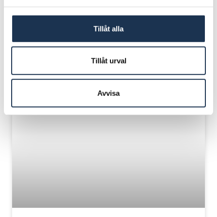
att förvärva samtliga aktier i Invoicery Int AB
(”Invoicery”) från Grundbulten 115082 AB u.n.ä. till
Tillåt alla
Stephen Schad
LÄS MER »
Tillåt urval
22/12/2022
Avvisa