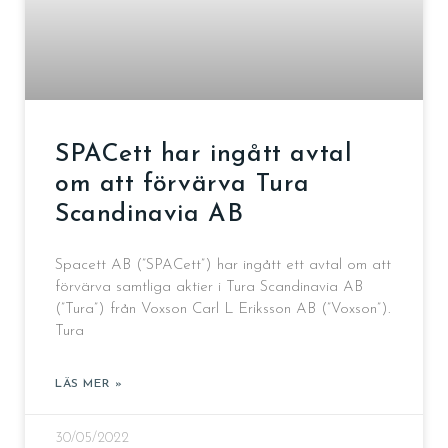
SPACett har ingått avtal
om att förvärva Tura
Scandinavia AB
Spacett AB (”SPACett”) har ingått ett avtal om att
förvärva samtliga aktier i Tura Scandinavia AB
(”Tura”) från Voxson Carl L Eriksson AB (”Voxson”).
Tura
LÄS MER »
30/05/2022