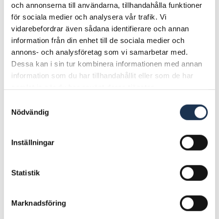
och annonserna till användarna, tillhandahålla funktioner
för sociala medier och analysera vår trafik. Vi
vidarebefordrar även sådana identifierare och annan
information från din enhet till de sociala medier och
annons- och analysföretag som vi samarbetar med.
Dessa kan i sin tur kombinera informationen med annan
information som du har tillhandahållit eller som de har
samlat in när du har använt deras tjänster.
Samtyckesval
Nödvändig
SPACtvå har ingått avtal
Inställningar
om att förvärva Invoicery
Int AB – i Sverige verksamt
Statistik
under varumärket Frilans
Finans
Marknadsföring
Spactvå AB (”SPACtvå”) har ingått ett avtal om