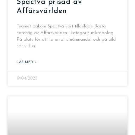
Spactvå prisad av
Affärsvärlden
Teamet bakom Spactvå vart tilldelade Bästa
notering av Affärsvärlden i kategorin mikrobolag.
På plats för att ta emot utnämnandet och på bild
har vi Per
LÄS MER »
19/04/2023