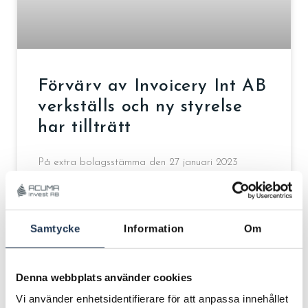
Förvärv av Invoicery Int AB
verkställs och ny styrelse
har tillträtt
På extra bolagsstämma den 27 januari 2023
beslutades om att tillsätta en ny styrelse i SPACtvå
AB (nuvarande Invoicery Group AB). Beslutet om
ny styrelse
Samtycke
Information
Om
LÄS MER »
Denna webbplats använder cookies
03/04/2023
Vi använder enhetsidentifierare för att anpassa innehållet