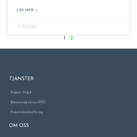
LÄS MER »
27/12/2021
1
2
TJÄNSTER
Publik M&A
Börsintroduktion/IPO
Kapitalanskaffning
OM OSS