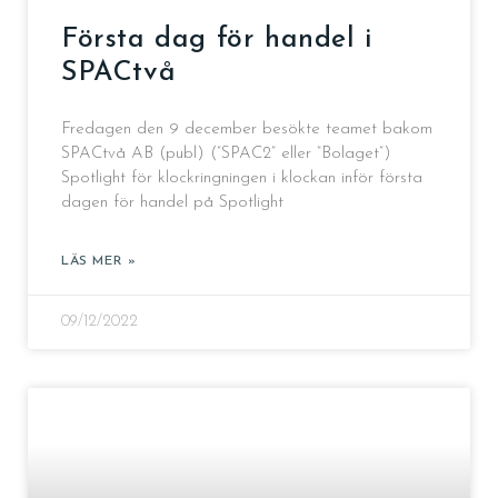
Första dag för handel i
SPACtvå
Fredagen den 9 december besökte teamet bakom
SPACtvå AB (publ) (”SPAC2” eller ”Bolaget”)
Spotlight för klockringningen i klockan inför första
dagen för handel på Spotlight
LÄS MER »
09/12/2022