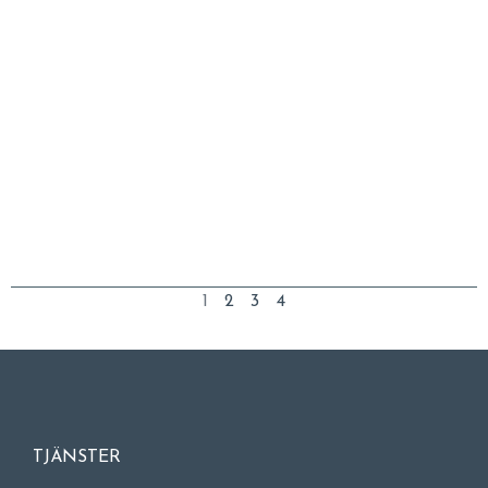
1
2
3
4
TJÄNSTER