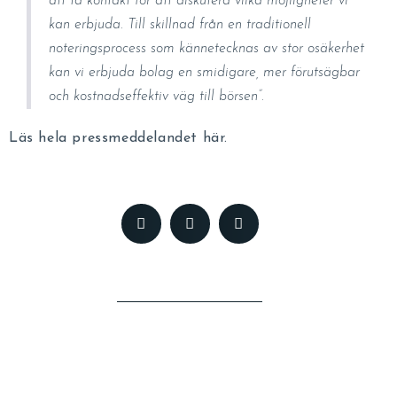
att ta kontakt för att diskutera vilka möjligheter vi
kan erbjuda. Till skillnad från en traditionell
noteringsprocess som kännetecknas av stor osäkerhet
kan vi erbjuda bolag en smidigare, mer förutsägbar
och kostnadseffektiv väg till börsen”.
Läs hela pressmeddelandet här.