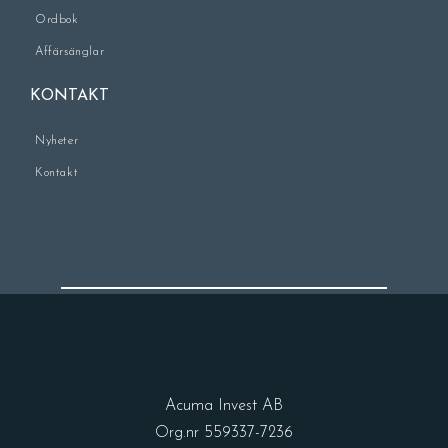
Ordbok
Affärsänglar
KONTAKT
Nyheter
Kontakt
Acuma Invest AB
Org.nr 559337-7236